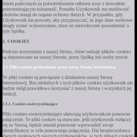
listem poleconym za potwierdzeniem odbioru wraz z dowodem
potwierdzającym tożsamość. Ponadto Użytkownik ma możliwość
złożenia skargi do organu ochrony danych. W przypadku, gdy
Użytkownik ma powody, aby przypuszczać, że jego dane osobowe
mogły zostać wykorzystane, musi on niezwłocznie powiadomić o
tym Spółkę.
2. COOKIES
Podczas korzystania z naszej Strony, różne rodzaje plików cookies
są deponowane na naszej Stronie, przez Spółkę lub osoby trzecie.
2.1 Pliki cookies gromadzone przez naszą Stronę Internetową
Te pliki cookies są powiązane z działaniem naszej Strony
Internetowej. Bez niektórych z tych plików cookies użytkownik nie
będzie mógł prawidłowo korzystać z naszej Strony i wszystkich jej
funkcji.
2.1.1. Cookies uwierzytelniające
Pliki cookies uwierzytelniające ułatwiają użytkownikom ponowne
połączenie. Te pliki cookies są usuwane, jeśli użytkownik rozłączy
się ze Stroną, będzie musiał ponownie wprowadzić swoje
identyfikatory w celu ponownego połączenia. Dla bezpieczeństwa
danych osobowych naszych użytkowników, w tych plikach cookies