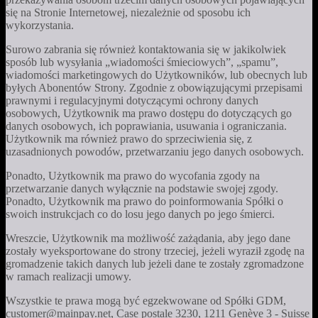
się na Stronie Internetowej, niezależnie od sposobu ich
wykorzystania.
Surowo zabrania się również kontaktowania się w jakikolwiek
sposób lub wysyłania „wiadomości śmieciowych”, „spamu”,
wiadomości marketingowych do Użytkowników, lub obecnych lub
byłych Abonentów Strony. Zgodnie z obowiązującymi przepisami
prawnymi i regulacyjnymi dotyczącymi ochrony danych
osobowych, Użytkownik ma prawo dostępu do dotyczących go
danych osobowych, ich poprawiania, usuwania i ograniczania.
Użytkownik ma również prawo do sprzeciwienia się, z
uzasadnionych powodów, przetwarzaniu jego danych osobowych.
Ponadto, Użytkownik ma prawo do wycofania zgody na
przetwarzanie danych wyłącznie na podstawie swojej zgody.
Ponadto, Użytkownik ma prawo do poinformowania Spółki o
swoich instrukcjach co do losu jego danych po jego śmierci.
Wreszcie, Użytkownik ma możliwość zażądania, aby jego dane
zostały wyeksportowane do strony trzeciej, jeżeli wyraził zgodę na
gromadzenie takich danych lub jeżeli dane te zostały zgromadzone
w ramach realizacji umowy.
Wszystkie te prawa mogą być egzekwowane od Spółki GDM,
customer@mainpay.net, Case postale 3230, 1211 Genève 3 - Suisse