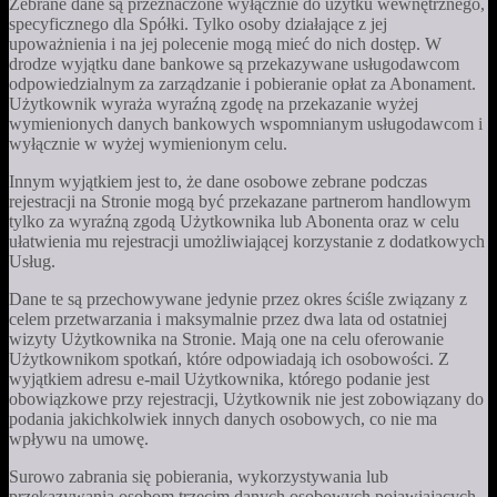
Zebrane dane są przeznaczone wyłącznie do użytku wewnętrznego,
specyficznego dla Spółki. Tylko osoby działające z jej
upoważnienia i na jej polecenie mogą mieć do nich dostęp. W
drodze wyjątku dane bankowe są przekazywane usługodawcom
odpowiedzialnym za zarządzanie i pobieranie opłat za Abonament.
Użytkownik wyraża wyraźną zgodę na przekazanie wyżej
wymienionych danych bankowych wspomnianym usługodawcom i
wyłącznie w wyżej wymienionym celu.
Innym wyjątkiem jest to, że dane osobowe zebrane podczas
rejestracji na Stronie mogą być przekazane partnerom handlowym
tylko za wyraźną zgodą Użytkownika lub Abonenta oraz w celu
ułatwienia mu rejestracji umożliwiającej korzystanie z dodatkowych
Usług.
Dane te są przechowywane jedynie przez okres ściśle związany z
celem przetwarzania i maksymalnie przez dwa lata od ostatniej
wizyty Użytkownika na Stronie. Mają one na celu oferowanie
Użytkownikom spotkań, które odpowiadają ich osobowości. Z
wyjątkiem adresu e-mail Użytkownika, którego podanie jest
obowiązkowe przy rejestracji, Użytkownik nie jest zobowiązany do
podania jakichkolwiek innych danych osobowych, co nie ma
wpływu na umowę.
Surowo zabrania się pobierania, wykorzystywania lub
przekazywania osobom trzecim danych osobowych pojawiających