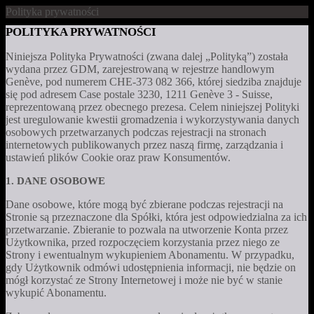
Polityka prywatności
POLITYKA PRYWATNOŚCI
Niniejsza Polityka Prywatności (zwana dalej „Polityką”) została
wydana przez GDM, zarejestrowaną w rejestrze handlowym
Genève, pod numerem CHE-373 082 366, której siedziba znajduje
się pod adresem Case postale 3230, 1211 Genève 3 - Suisse,
reprezentowaną przez obecnego prezesa. Celem niniejszej Polityki
jest uregulowanie kwestii gromadzenia i wykorzystywania danych
osobowych przetwarzanych podczas rejestracji na stronach
internetowych publikowanych przez naszą firmę, zarządzania i
ustawień plików Cookie oraz praw Konsumentów.
1. DANE OSOBOWE
Dane osobowe, które mogą być zbierane podczas rejestracji na
Stronie są przeznaczone dla Spółki, która jest odpowiedzialna za ich
przetwarzanie. Zbieranie to pozwala na utworzenie Konta przez
Użytkownika, przed rozpoczęciem korzystania przez niego ze
Strony i ewentualnym wykupieniem Abonamentu. W przypadku,
gdy Użytkownik odmówi udostępnienia informacji, nie będzie on
mógł korzystać ze Strony Internetowej i może nie być w stanie
wykupić Abonamentu.