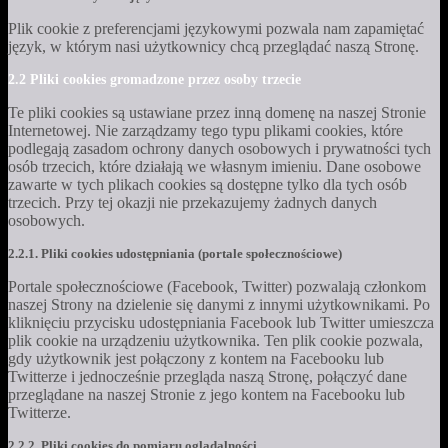
Plik cookie z preferencjami językowymi pozwala nam zapamiętać
język, w którym nasi użytkownicy chcą przeglądać naszą Stronę.
2.2 Pliki cookies gromadzone przez osoby trzecie
Te pliki cookies są ustawiane przez inną domenę na naszej Stronie
Internetowej. Nie zarządzamy tego typu plikami cookies, które
podlegają zasadom ochrony danych osobowych i prywatności tych
osób trzecich, które działają we własnym imieniu. Dane osobowe
zawarte w tych plikach cookies są dostępne tylko dla tych osób
trzecich. Przy tej okazji nie przekazujemy żadnych danych
osobowych.
2.2.1. Pliki cookies udostępniania (portale społecznościowe)
Portale społecznościowe (Facebook, Twitter) pozwalają członkom
naszej Strony na dzielenie się danymi z innymi użytkownikami. Po
kliknięciu przycisku udostępniania Facebook lub Twitter umieszcza
plik cookie na urządzeniu użytkownika. Ten plik cookie pozwala,
gdy użytkownik jest połączony z kontem na Facebooku lub
Twitterze i jednocześnie przegląda naszą Stronę, połączyć dane
przeglądane na naszej Stronie z jego kontem na Facebooku lub
Twitterze.
2.2.2. Pliki cookies do pomiaru oglądalności