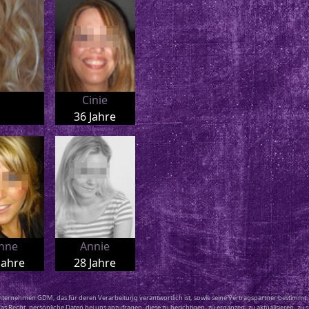
Cinie
36 Jahre
anne
Annie
Jahre
28 Jahre
ternehmen GDM, das für deren Verarbeitung verantwortlich ist, sowie seine Vertragspartner bestimmt. 
as Recht, persönliche Daten bei uns anzufragen, diese zu berichtigen, zu ergänzen, zu aktualisieren, z