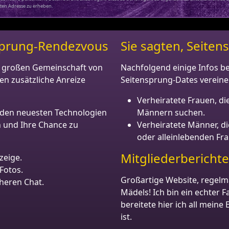
ten Adresse zu erheben.
ensprung-Rendezvous
Sie sagten, Seiten
er großen Gemeinschaft von
Nachfolgend einige Infos be
en zusätzliche Anreize
Seitensprung-Dates vereinen
Verheiratete Frauen, d
 den neuesten Technologien
Männern suchen.
n und Ihre Chance zu
Verheiratete Männer, d
oder alleinlebenden Fra
Mitgliederberichte
zeige.
Fotos.
Großartige Website, regelm
cheren Chat.
Mädels! Ich bin ein echter
bereitete hier ich all meine
ist.