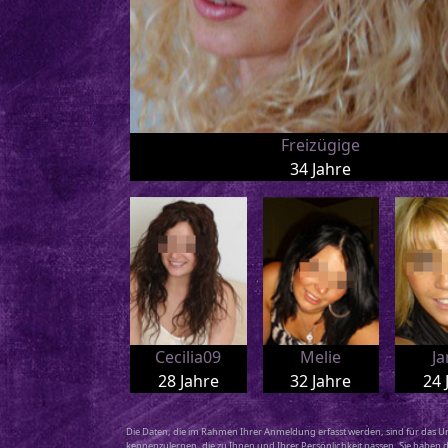
Freizügige
34 Jahre
Cecilia09
Melie
J
28 Jahre
32 Jahre
24 
Die Daten, die im Rahmen Ihrer Anmeldung erfasst werden, sind für das Un
kennenzulernen, die zu Ihnen und Ihrer Persönlichkeit passen. Sie haben d