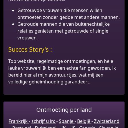
Getrouwde vrouwen die mensen willen
ontmoeten zonder gedoe met andere mannen.
Getroude mannen die van buitenechtelijke
relaties genieten met getrouwde of single
vrouwen.
Succes Story's :
Top website, regelmatige ontmoetingen, en hele
leuke vrouwen! Ik ben een echte fan geworden, ik
bereid hier al mijn avontuurtjes, wat mij een
volledige geheimhouding garandeert.
Ontmoeting per land
Frankrijk
-
schrijf u in:
-
Spanje
-
België
-
Zwitserland
-
Portugal
-
Duitsland
-
UK
-
US
-
Canada
-
Slovenija