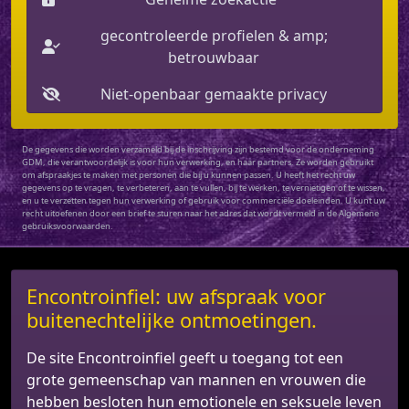
gecontroleerde profielen & amp;
betrouwbaar
Niet-openbaar gemaakte privacy
De gegevens die worden verzameld bij de inschrijving zijn bestemd voor de onderneming
GDM, die verantwoordelijk is voor hun verwerking, en haar partners. Ze worden gebruikt
om afspraakjes te maken met personen die bij u kunnen passen. U heeft het recht uw
gegevens op te vragen, te verbeteren, aan te vullen, bij te werken, te vernietigen of te wissen,
en u te verzetten tegen hun verwerking of gebruik voor commerciële doeleinden. U kunt uw
recht uitoefenen door een brief te sturen naar het adres dat wordt vermeld in de Algemene
gebruiksvoorwaarden.
Encontroinfiel: uw afspraak voor
buitenechtelijke ontmoetingen.
De site Encontroinfiel geeft u toegang tot een
grote gemeenschap van mannen en vrouwen die
hebben besloten hun emotionele en seksuele leven