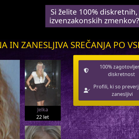
Si želite 100% diskretnih,
izvenzakonskih zmenkov?
A IN ZANESLJIVA SREČANJA PO VS
100% zagotovlje
diskretnost
Profili, ki so prever
zanesljivi
Jelka
22 let