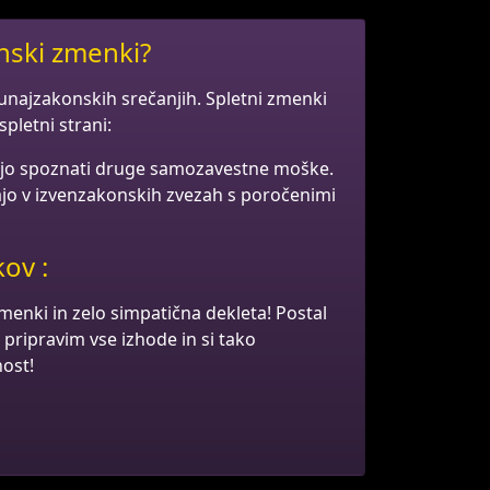
onski zmenki?
zunajzakonskih srečanjih. Spletni zmenki
spletni strani:
lijo spoznati druge samozavestne moške.
ajo v izvenzakonskih zvezah s poročenimi
ov :
menki in zelo simpatična dekleta! Postal
i pripravim vse izhode in si tako
ost!