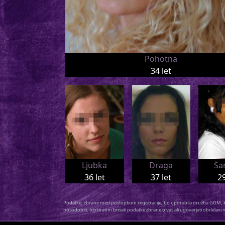
Pohotna
34 let
Ljubka
Draga
Sa
36 let
37 let
29
Podatke, zbrane med postopkom registracije, bo uporabila družba GDM, ki je
posodobiti, blokirati in brisati podatke zbrane o vas ali ugovarjati obde